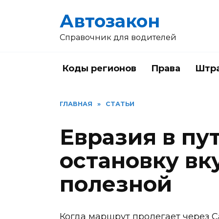
Перейти
Автозакон
к
содержанию
Справочник для водителей
Коды регионов
Права
Штр
ГЛАВНАЯ
»
СТАТЬИ
Евразия в пут
остановку вк
полезной
Когда маршрут пролегает через Са