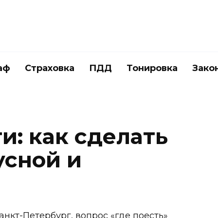
аф
Страховка
ПДД
Тонировка
Зако
и: как сделать
усной и
нкт-Петербург, вопрос «где поесть»