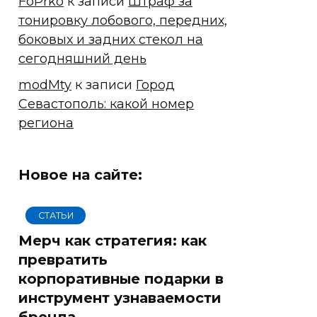
FoPrko
к записи
Штраф за
тонировку лобового, передних,
боковых и задних стекол на
сегодняшний день
modMty
к записи
Город
Севастополь: какой номер
региона
Новое на сайте:
СТАТЬИ
Мерч как стратегия: как
превратить
корпоративные подарки в
инструмент узнаваемости
бренда