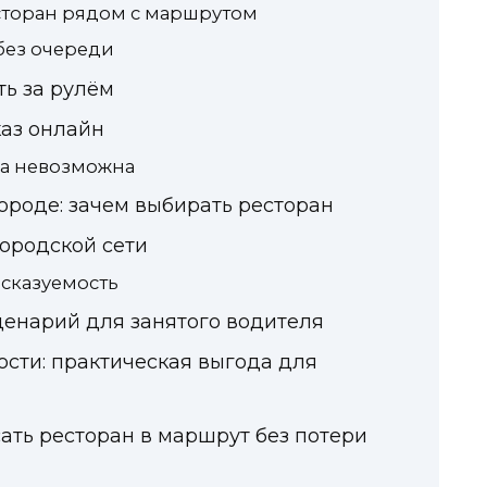
есторан рядом с маршрутом
без очереди
ть за рулём
каз онлайн
вка невозможна
городе: зачем выбирать ресторан
городской сети
сказуемость
сценарий для занятого водителя
сти: практическая выгода для
сать ресторан в маршрут без потери