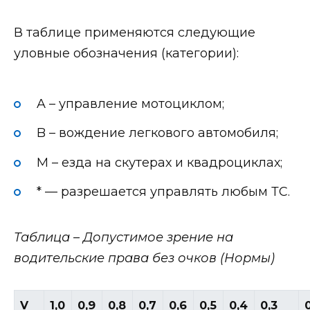
В таблице применяются следующие
уловные обозначения (категории):
A – управление мотоциклом;
B – вождение легкового автомобиля;
M – езда на скутерах и квадроциклах;
* — разрешается управлять любым ТС.
Таблица – Допустимое зрение на
водительские права без очков (Нормы)
V
1,0
0,9
0,8
0,7
0,6
0,5
0,4
0,3