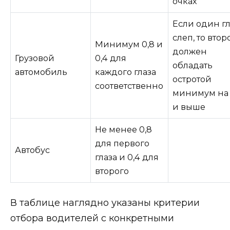
очках
Если один гл
слеп, то втор
Минимум 0,8 и
должен
Грузовой
0,4 для
обладать
автомобиль
каждого глаза
остротой
соответственно
минимум на
и выше
Не менее 0,8
для первого
Автобус
глаза и 0,4 для
второго
В таблице наглядно указаны критерии
отбора водителей с конкретными