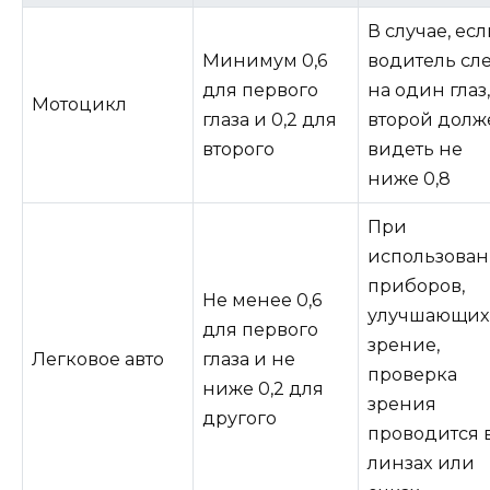
В случае, ес
Минимум 0,6
водитель сл
для первого
на один глаз
Мотоцикл
глаза и 0,2 для
второй долж
второго
видеть не
ниже 0,8
При
использова
приборов,
Не менее 0,6
улучшающи
для первого
зрение,
Легковое авто
глаза и не
проверка
ниже 0,2 для
зрения
другого
проводится 
линзах или