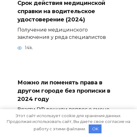
Срок действия медицинской
справки на водительское
удостоверение (2024)
Получение медицинского
заключения у ряда специалистов
14k.
Можно ли поменять права в
другом городе без прописки в
2024 году
Власти РФ решили вопрос о смене
Этот сайт использует cookie для хранения данных.
водительских прав не
Продолжая использовать сайт, Вы даете свое согласие на
16.1k.
работу с этими файлами.
OK