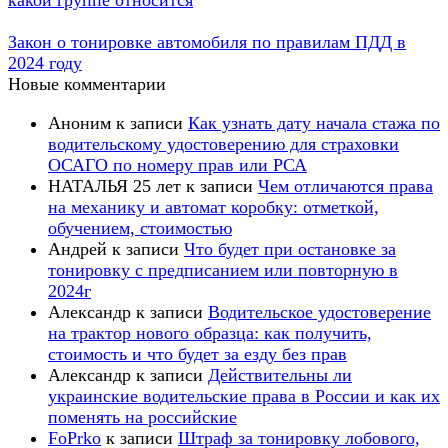
какой группе относится
Закон о тонировке автомобиля по правилам ПДД в
2024 году
Новые комментарии
Аноним
к записи
Как узнать дату начала стажа по
водительскому удостоверению для страховки
ОСАГО по номеру прав или РСА
НАТАЛЬЯ 25 лет
к записи
Чем отличаются права
на механику и автомат коробку: отметкой,
обучением, стоимостью
Андрей
к записи
Что будет при остановке за
тонировку с предписанием или повторную в
2024г
Александр
к записи
Водительское удостоверение
на трактор нового образца: как получить,
стоимость и что будет за езду без прав
Александр
к записи
Действительны ли
украинские водительские права в России и как их
поменять на российские
FoPrko
к записи
Штраф за тонировку лобового,