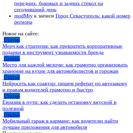
передних, боковых и задних стекол на
сегодняшний день
modMty
к записи
Город Севастополь: какой номер
региона
Новое на сайте:
Статьи
Мерч как стратегия: как превратить корпоративные
подарки в инструмент узнаваемости бренда
Статьи
Место для каждой мелочи: как грамотно организовать
хранение на кухне для автомобилистов и горожан
Статьи
Нейросеть как соавтор: пишем реферат по автозакону
и правам водителей грамотно и быстро
Статьи
Евразия в пути: как сделать остановку вкусной и
полезной
Статьи
Мобильный гараж в кармане: как водителю найти
лучшие приложения для автомобиля