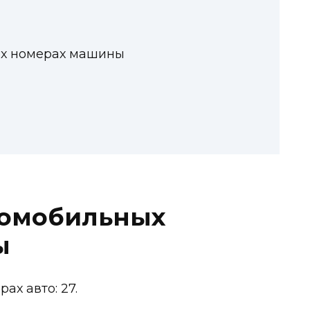
ых номерах машины
томобильных
ы
ах авто: 27.