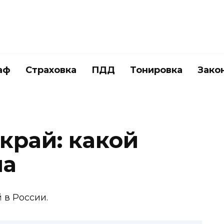
аф
Страховка
ПДД
Тонировка
Зако
край: какой
на
 в России.