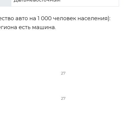
тво авто на 1 000 человек населения):
егиона есть машина.
27
27