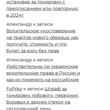
остановке за тонировку с
предписанием или повторную
в 2024г
Александр
к записи
Водительское удостоверение
на трактор нового образца: как
получить, стоимость и что
будет за езду без прав
Александр
к записи
Действительны ли украинские
водительские права в России и
как их поменять на российские
FoPrko
к записи
Штраф за
тонировку лобового, передних,
боковых и задних стекол на
сегодняшний день