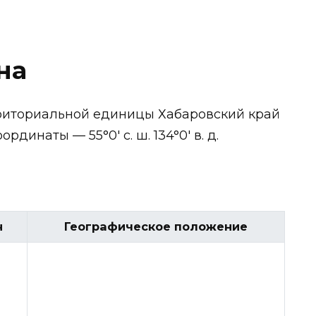
на
риториальной единицы Хабаровский край
рдинаты — 55°0′ с. ш. 134°0′ в. д.
н
Географическое положение