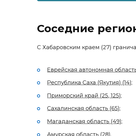
Соседние регио
С Хабаровским краем (27) гранич
Еврейская автономная область 
Республика Саха (Якутия) (14);
Приморский край (25, 125);
Сахалинская область (65);
Магаданская область (49);
Амурская область (28).