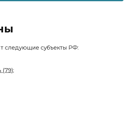
ны
ат следующие субъекты РФ:
(79);